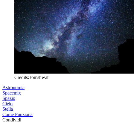
Credits: tomshw.it
Astronomia
Spacemix
Spazio
Cielo
Stella
Come Funziona
Condividi